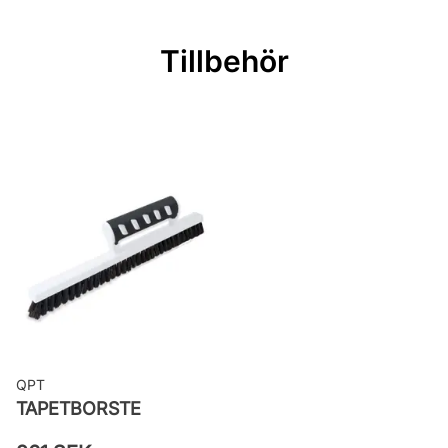
Mönsterpassning: Rak passning
Mönsterrepetition: 36,95 cm
Tillbehör
Rullängd: 10,05 m
Bredd: 0,53 m
Rekommenderat lim: Hernia non
woven
Applicering av lim: Lim strykes på
väggen
Leverantörens artikelnummer: 518-
04
QPT
TAPETBORSTE