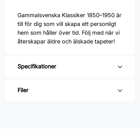
Gammalsvenska Klassiker 1850–1950 är
till för dig som vill skapa ett personligt
hem som håller över tid. Följ med när vi
återskapar äldre och älskade tapeter!
Specifikationer
Varumärke: Duro
Filer
Kollektion: Gammelsvenska
klassiker 1850-1950
Inga filer
Mönster: Medaljonger
Material: Non woven