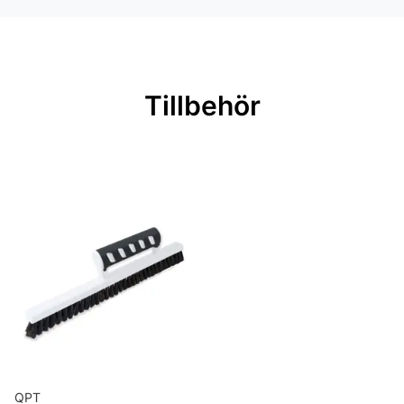
Mönsterrepetition: 53 cm
Rullängd: 10,05 m
Bredd: 0,53 m
Tillbehör
Rekommenderat lim: Hernia non
woven
Applicering av lim: Lim strykes på
väggen
Leverantörens artikelnummer: 389-
02
QPT