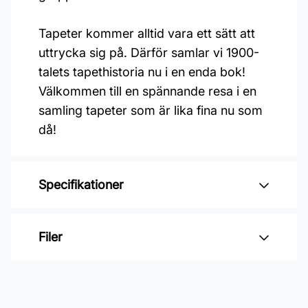
Tapeter kommer alltid vara ett sätt att
uttrycka sig på. Därför samlar vi 1900-
talets tapethistoria nu i en enda bok!
Välkommen till en spännande resa i en
samling tapeter som är lika fina nu som
då!
Specifikationer
Varumärke: Duro
Filer
Kollektion: Duro 1900
Material: Non woven
Inga filer
Mönsterpassning: Rak passning