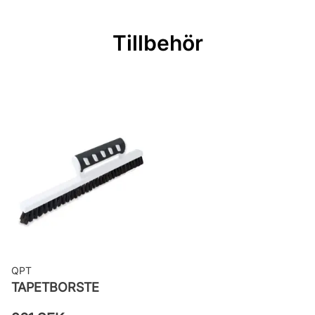
Mönsterrepetition: 17,75 cm
Rullängd: 10,05 m
Tillbehör
Bredd: 0,53 m
Rekommenderat lim: Hernia non
woven
Applicering av lim: Lim strykes på
väggen
Leverantörens artikelnummer: 517-
02
QPT
TAPETBORSTE