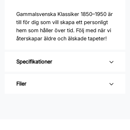
Gammalsvenska Klassiker 1850–1950 är
till för dig som vill skapa ett personligt
hem som håller över tid. Följ med när vi
återskapar äldre och älskade tapeter!
Specifikationer
Varumärke: Duro
Filer
Kollektion: Gammelsvenska
klassiker 1850-1950
Inga filer
Material: Non woven
Mönsterpassning: Rak passning