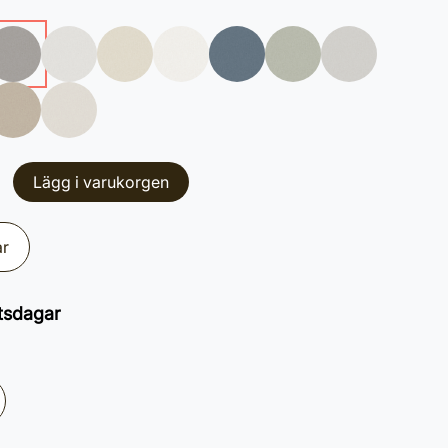
Lägg i varukorgen
ar
tsdagar