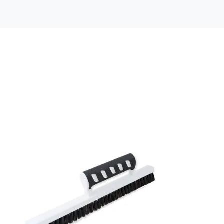
Färg: Grå
Material: Non woven
Mönsterpassning: Ingen passning
Rullängd: 11,2 m
Bredd: 0,53 m
Rekommenderat lim: Hernia non woven
Applicering av lim: Lim strykes på väggen
Leverantörens artikelnummer: 38780