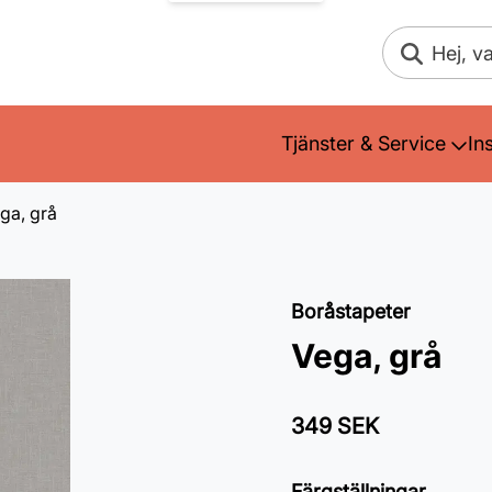
Sök
Tjänster & Service
In
ga, grå
Boråstapeter
Vega, grå
349 SEK
Färgställningar