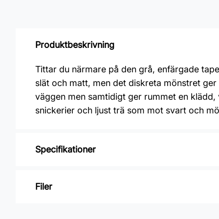
Produktbeskrivning
Tittar du närmare på den grå, enfärgade tape
slät och matt, men det diskreta mönstret ger 
väggen men samtidigt ger rummet en klädd, v
snickerier och ljust trä som mot svart och mö
Specifikationer
Varumärke: Boråstapeter
Filer
Kollektion: Borosan hem
Mönster: Enfärgat
Inga filer