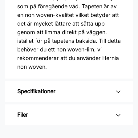
som på föregående våd. Tapeten är av
en non woven-kvalitet vilket betyder att
det är mycket lättare att sätta upp
genom att limma direkt på väggen,
istället för på tapetens baksida. Till detta
behöver du ett non woven-lim, vi
rekommenderar att du använder Hernia
non woven.
Specifikationer
Varumärke: Boråstapeter
Filer
Kollektion: New heritage
Mönster: Blommigt, Botaniskt
Inga filer