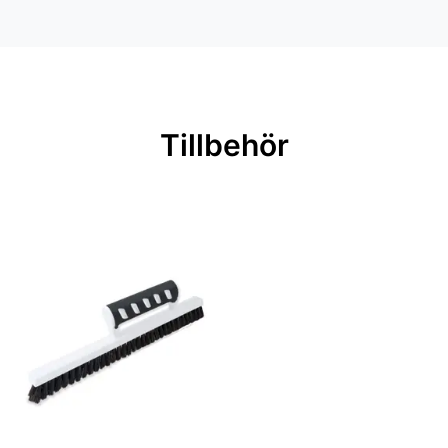
Färg: Grå
Material: Non woven
Mönsterpassning: Rak passning
Mönsterrepetition: 53 cm
Tillbehör
Rullängd: 10,05 m
Bredd: 0,53 m
Applicering av lim: Lim strykes på
väggen
Leverantörens artikelnummer: 4835