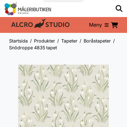
Meny
En del av:
Startsida
Produkter
Tapeter
Boråstapeter
Snödroppe 4835 tapet