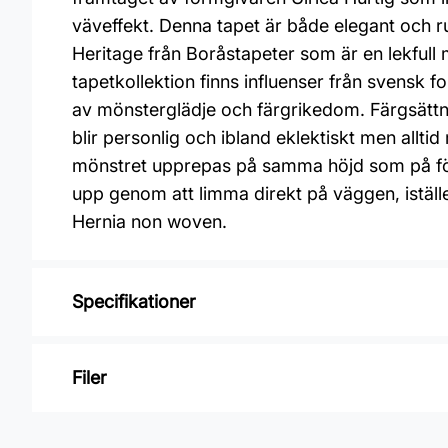
väveffekt. Denna tapet är både elegant och 
Heritage från Boråstapeter som är en lekfull 
tapetkollektion finns influenser från svensk fo
av mönsterglädje och färgrikedom. Färgsättni
blir personlig och ibland eklektiskt men allt
mönstret upprepas på samma höjd som på före
upp genom att limma direkt på väggen, iställ
Hernia non woven.
Specifikationer
Varumärke: Boråstapeter
Filer
Kollektion: New heritage
Mönster: Trellis
Inga filer