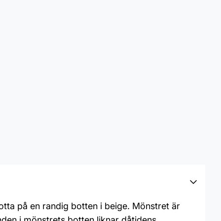
otta på en randig botten i beige. Mönstret är
nden i mönstrets botten liknar dåtidens