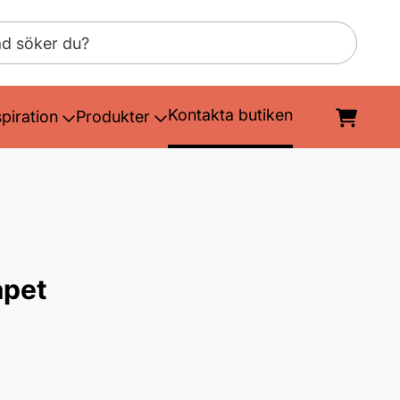
Kontakta butiken
spiration
Produkter
apet