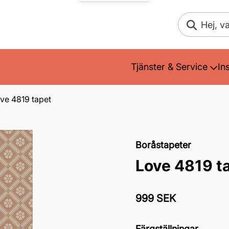
Sök
Tjänster & Service
In
ve 4819 tapet
Boråstapeter
Love 4819 t
999 SEK
Färgställningar