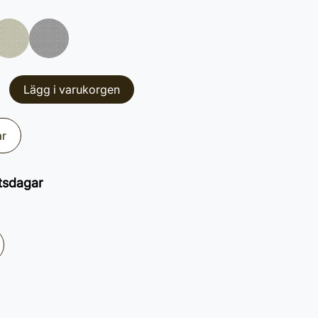
Lägg i varukorgen
ar
tsdagar