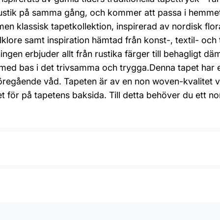
rustik på samma gång, och kommer att passa i hemmets
men klassisk tapetkollektion, inspirerad av nordisk flo
lklore samt inspiration hämtad från konst-, textil- och 
ngen erbjuder allt från rustika färger till behagligt 
id med bas i det trivsamma och trygga.Denna tapet har 
gående våd. Tapeten är av en non woven-kvalitet vilke
et för på tapetens baksida. Till detta behöver du ett