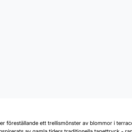
r föreställande ett trellismönster av blommor i terrac
spirerats av gamla tiders traditionella tapettryck - ra