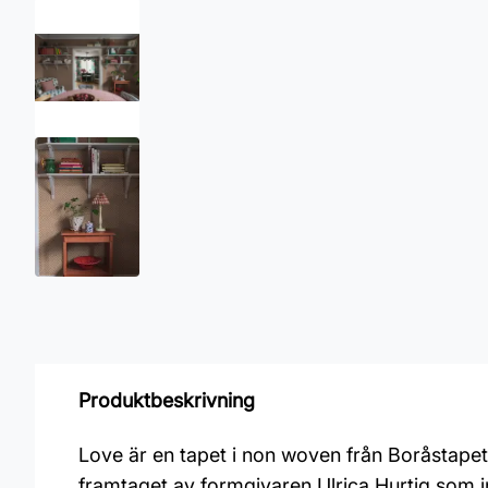
Produktbeskrivning
Love är en tapet i non woven från Boråstapete
framtaget av formgivaren Ulrica Hurtig som in