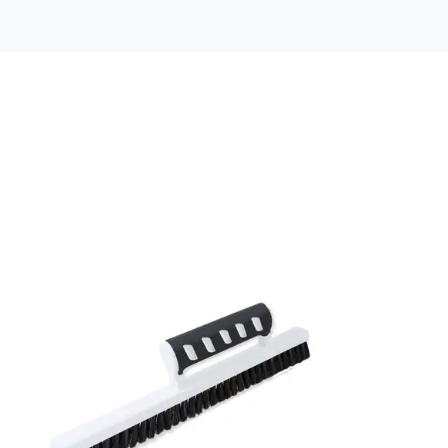
Färg: Röd, Beige
Material: Non woven
Mönsterpassning: Rak passning
Mönsterrepetition: 6,63 cm
Rullängd: 10,05 m
Bredd: 0,53 m
Applicering av lim: Lim strykes på väggen
Leverantörens artikelnummer: 4819