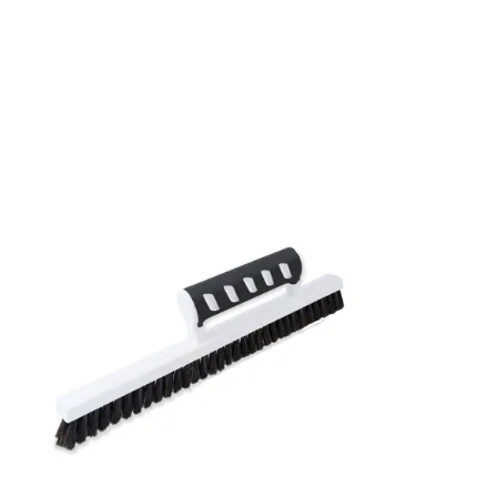
Mönsterpassning: Rak passning
Mönsterrepetition: 13,25 cm
Rullängd: 10,05 m
Bredd: 0,53 m
Rekommenderat lim: Hernia non woven
Applicering av lim: Lim strykes på väggen
Leverantörens artikelnummer: 4747