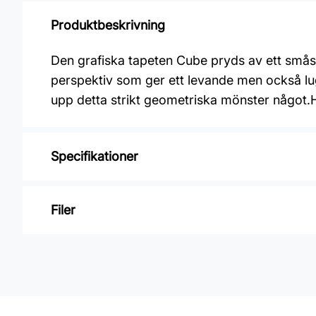
Produktbeskrivning
Den grafiska tapeten Cube pryds av ett smås
perspektiv som ger ett levande men också lug
upp detta strikt geometriska mönster något.
Specifikationer
Varumärke: Boråstapeter
Filer
Kollektion: Graphics
Mönster: Grafiskt, Rutigt
Inga filer
Färg: Beige
Material: Non woven