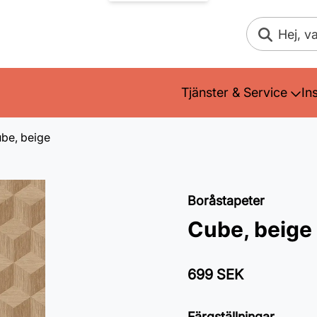
Sök
Tjänster & Service
In
be, beige
Boråstapeter
Cube, beige
699 SEK
Färgställningar