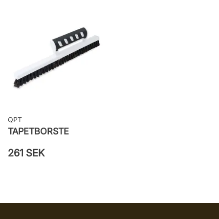
Bredd: 0,53 m
Applicering av lim: Lim strykes på
väggen
Leverantörens artikelnummer: 4161
QPT
TAPETBORSTE
261 SEK