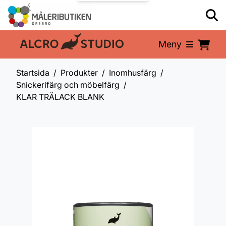
Meny
En del av:
Startsida
Produkter
Inomhusfärg
Snickerifärg och möbelfärg
KLAR TRÄLACK BLANK