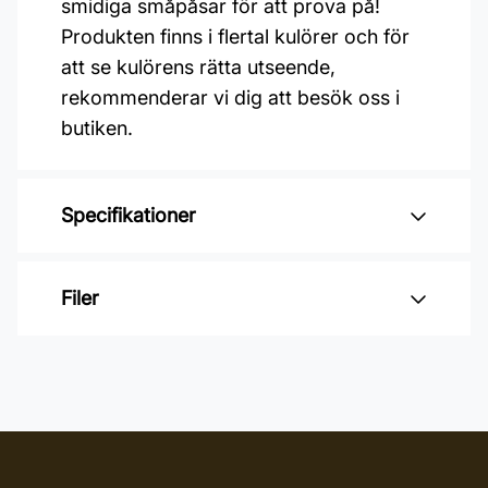
smidiga småpåsar för att prova på!
Produkten finns i flertal kulörer och för
att se kulörens rätta utseende,
rekommenderar vi dig att besök oss i
butiken.
Specifikationer
Varumärke: OSMO
Filer
Glansvärde: Sidenmatt
Åtgång: 24-48 m2/L
Inga filer
Övermålningsbar: 24 h
Burkstorlek: 1 Liter
Applicering: Maskin, Pensel,