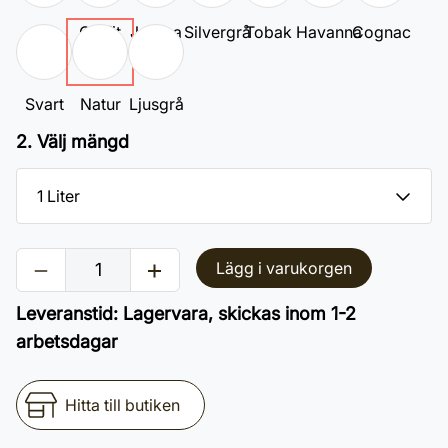
Vit
Grafit
Jatoba
Silvergrå
Tobak
Havanna
Cognac
Svart
Natur
Ljusgrå
2. Välj mängd
Lägg i varukorgen
Leveranstid
:
Lagervara, skickas inom 1-2
arbetsdagar
Hitta till butiken