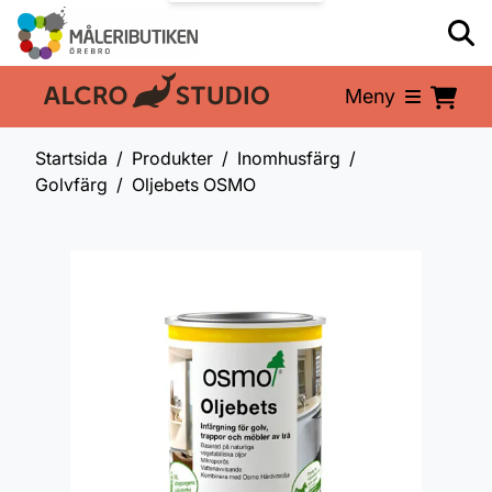
Meny
En del av:
Startsida
Produkter
Inomhusfärg
Golvfärg
Oljebets OSMO