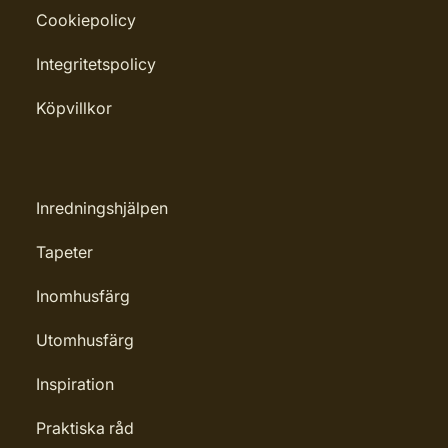
Cookiepolicy
Penselborste, Roller, Spackel, Trasa
Rekommenderat antal strykningar:
Integritetspolicy
1-2 strykningar
Köpvillkor
Rengöring: Penseltvätt
Leverantörens artikelnummer:
4006850851232
Inredningshjälpen
Tapeter
Inomhusfärg
Utomhusfärg
Inspiration
Praktiska råd