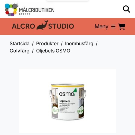
Meny
En del av:
Startsida
Produkter
Inomhusfärg
Golvfärg
Oljebets OSMO