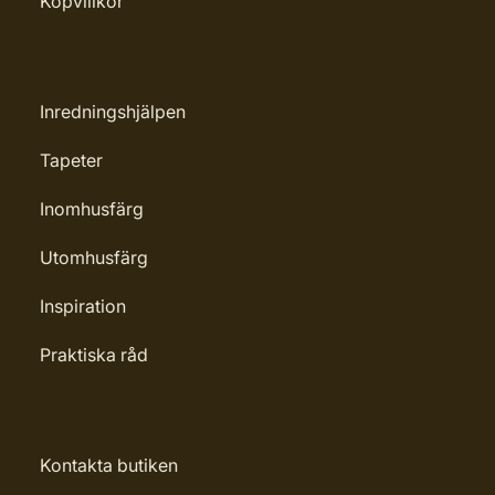
Köpvillkor
Rengöring: Penseltvätt
Leverantörens artikelnummer:
4006850850020
Inredningshjälpen
Tapeter
Inomhusfärg
Utomhusfärg
Inspiration
Praktiska råd
Kontakta butiken