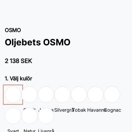
OSMO
Oljebets OSMO
2 138 SEK
1. Välj kulör
Vit
Grafit
Jatoba
Silvergrå
Tobak
Havanna
Cognac
Svart
Natur
Ljusgrå