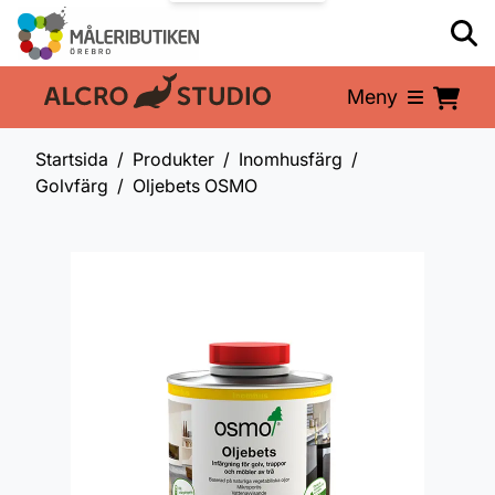
Meny
En del av:
Startsida
Produkter
Inomhusfärg
Golvfärg
Oljebets OSMO