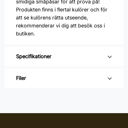
smidiga småpåsar för att prova på!
Produkten finns i flertal kulörer och för
att se kulörens rätta utseende,
rekommenderar vi dig att besök oss i
butiken.
Specifikationer
Varumärke: OSMO
Filer
Glansvärde: Sidenmatt
Åtgång: 24-48 m2/L
Inga filer
Övermålningsbar: 24 h
Burkstorlek: 0,5 Liter
Applicering: Maskin, Pensel,