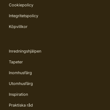
Cookiepolicy
Penselborste, Roller, Spackel, Trasa
Rekommenderat antal strykningar:
Integritetspolicy
1-2 strykningar
Köpvillkor
Rengöring: Penseltvätt
Leverantörens artikelnummer:
4006850013654
Inredningshjälpen
Tapeter
Inomhusfärg
Utomhusfärg
Inspiration
Praktiska råd