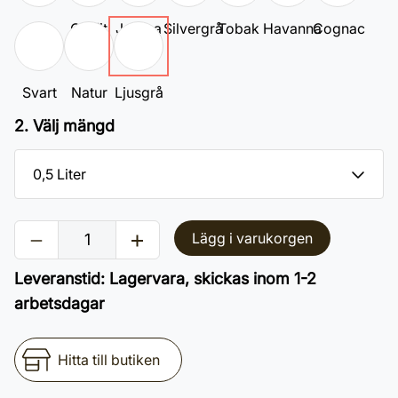
Vit
Grafit
Jatoba
Silvergrå
Tobak
Havanna
Cognac
Svart
Natur
Ljusgrå
2. Välj mängd
Lägg i varukorgen
Leveranstid
:
Lagervara, skickas inom 1-2
arbetsdagar
Hitta till butiken