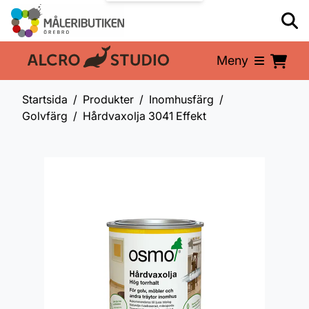
Meny
En del av:
Startsida
Produkter
Inomhusfärg
Golvfärg
Hårdvaxolja 3041 Effekt